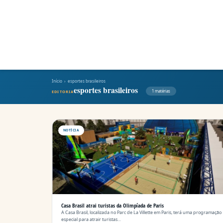
Início
› esportes brasileiros
esportes brasileiros
1 matérias
EDITORIA
NOTÍCIA
Casa Brasil atrai turistas da Olimpíada de Paris
A Casa Brasil, localizada no Parc de La Villette em Paris, terá uma programação
especial para atrair turistas…