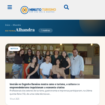
Início
› Alhandra
Alhandra
1 matérias
EDITORIA
NOTÍCIA
Imersão no Engenho Baraúna mostra como o turismo, a cultura e o
empreendedorismo impulsionam a economia criativa
Profissionais dos setores de turismo, gastronomia e imprensa participaram, na última
quinta-feira (16), de uma visita técnica ao…
18 out 2025