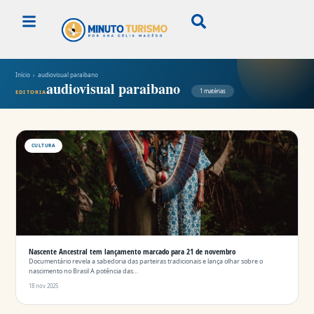
Início
› audiovisual paraibano
audiovisual paraibano
1 matérias
EDITORIA
CULTURA
Nascente Ancestral tem lançamento marcado para 21 de novembro
Documentário revela a sabedoria das parteiras tradicionais e lança olhar sobre o
nascimento no Brasil A potência das…
18 nov 2025