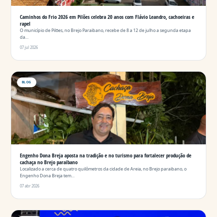
Caminhos do Frio 2026 em Pilões celebra 20 anos com Flávio Leandro, cachoeiras e
rapel
O município de Pilões, no Brejo Paraibano, recebe de 8 a 12 de julho a segunda etapa
da…
07 jul 2026
BLOG
Engenho Dona Breja aposta na tradição e no turismo para fortalecer produção de
cachaça no Brejo paraibano
Localizado a cerca de quatro quilômetros da cidade de Areia, no Brejo paraibano, o
Engenho Dona Breja tem…
07 abr 2026