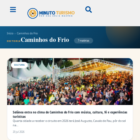
Início
› Caminhos do Frio
Caminhos do Frio
7 matérias
EDITORIA
CULTURA
Solânea entra no clima do Caminhos do Frio com música, cultura, fé e experiências
turísticas
Quarta cidade a receber o circuito em 2026 terá José Augusto, Cavalo de Pau, pôr do sol
na…
20 jul 2026