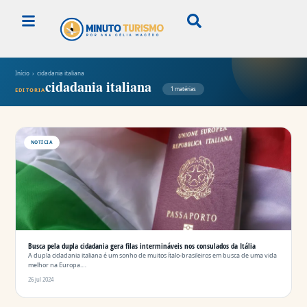
Início
› cidadania italiana
cidadania italiana
1 matérias
EDITORIA
NOTÍCIA
Busca pela dupla cidadania gera filas intermináveis nos consulados da Itália
A dupla cidadania italiana é um sonho de muitos ítalo-brasileiros em busca de uma vida
melhor na Europa.…
26 jul 2024