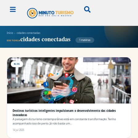
Início
› cidades conectadas
cidades conectadas
1 matérias
EDITORIA
BLOG
Destinos turísticos inteligentes impulsionam o desenvolvimento das cidades
inovadoras
A paisagem do turismo contemporâneo está em constante transformação. Tenho
acompanhado isso de perto. Já não basta um…
14 jul 2025