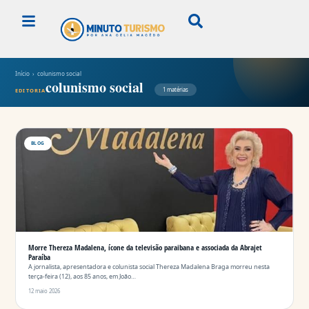
Início
› colunismo social
colunismo social
1 matérias
EDITORIA
BLOG
Morre Thereza Madalena, ícone da televisão paraibana e associada da Abrajet
Paraíba
A jornalista, apresentadora e colunista social Thereza Madalena Braga morreu nesta
terça-feira (12), aos 85 anos, em João…
12 maio 2026