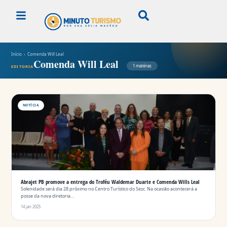
Início
› Comenda Will Leal
Comenda Will Leal
1 matérias
EDITORIA
NOTÍCIA
Abrajet PB promove a entrega do Troféu Waldemar Duarte e Comenda Wills Leal
Solenidade será dia 28 próximo no Centro Turístico do Sesc. Na ocasião acontecerá a
posse da nova diretoria…
14 jan 2025