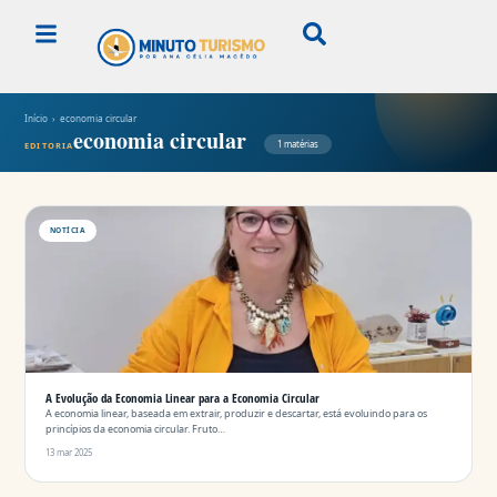
Início
› economia circular
economia circular
1 matérias
EDITORIA
NOTÍCIA
A Evolução da Economia Linear para a Economia Circular
A economia linear, baseada em extrair, produzir e descartar, está evoluindo para os
princípios da economia circular. Fruto…
13 mar 2025