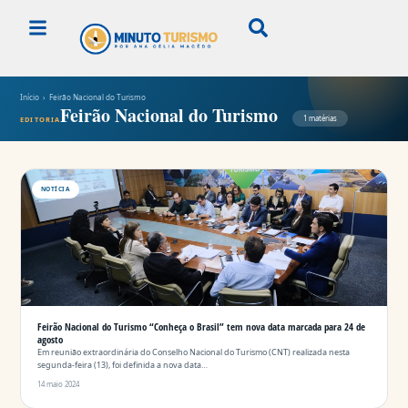
Início
› Feirão Nacional do Turismo
Feirão Nacional do Turismo
1 matérias
EDITORIA
NOTÍCIA
Feirão Nacional do Turismo “Conheça o Brasil” tem nova data marcada para 24 de
agosto
Em reunião extraordinária do Conselho Nacional do Turismo (CNT) realizada nesta
segunda-feira (13), foi definida a nova data…
14 maio 2024