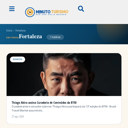
Início
› Fortaleza
Fortaleza
1 matérias
EDITORIA
EVENTOS
Thiago Akira assina Curadoria de Conteúdos da BTM
O palestrante e consultor planner Thiago Akira participará da 13ª edição do BTM - Brazil
Travel Market assumindo…
27 ago 2024