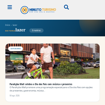
Início
› lazer
lazer
8 matérias
EDITORIA
COTIDIANO
Parahyba Mall celebra o Dia dos Pais com música e presentes
O Parahyba Mall promove uma programação especial para o Dia dos Pais com opções
de presentes, gastronomia, música…
04 ago 2026