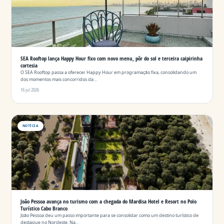
SEA Rooftop lança Happy Hour fixo com novo menu, pôr do sol e terceira caipirinha
cortesia
O SEA Rooftop passa a oferecer Happy Hour em programação fixa, consolidando um
dos momentos mais concorridos da…
16 jul 2026
NOTÍCIA
João Pessoa avança no turismo com a chegada do Mardisa Hotel e Resort no Polo
Turístico Cabo Branco
João Pessoa deu um passo importante para se consolidar como um destino turístico de
destaque no Nordeste. Na…