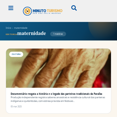
Início
› maternidade
maternidade
1 matérias
EDITORIA
CULTURA
Documentário resgata a história e o legado das parteiras tradicionais da Paraíba
Produção independente registra saberes ancestrais e resistência cultural das parteiras
indígenas e quilombolas, com estreia prevista em festivais…
05 mar 2025