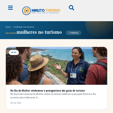
Início
› mulheres no turismo
mulheres no turismo
1 matérias
EDITORIA
BLOG
No Dia da Mulher celebramos o protagonismo das guias de turismo
No Dia Internacional da Mulher, todos os setores celebram a atuação feminina. No
turismo não é diferente. A…
08 mar 2026