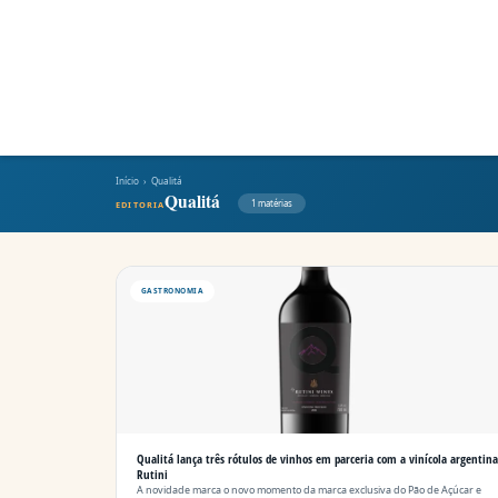
Início
› Qualitá
Qualitá
1 matérias
EDITORIA
GASTRONOMIA
Qualitá lança três rótulos de vinhos em parceria com a vinícola argentina
Rutini
A novidade marca o novo momento da marca exclusiva do Pão de Açúcar e