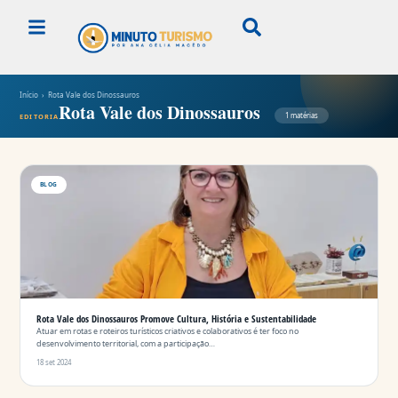
Início
› Rota Vale dos Dinossauros
Rota Vale dos Dinossauros
1 matérias
EDITORIA
BLOG
Rota Vale dos Dinossauros Promove Cultura, História e Sustentabilidade
Atuar em rotas e roteiros turísticos criativos e colaborativos é ter foco no
desenvolvimento territorial, com a participação…
18 set 2024