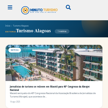
Início
› Turismo Alagoas
Turismo Alagoas
1 matérias
EDITORIA
NOTÍCIA
Jornalistas de turismo se reúnem em Maceió para 40º Congresso da Abrajet
Nacional
Maceió será palco do 40º Congresso Nacional da Associação Brasileira de Jornalistas de
Turismo (Abrajet), que acontece de…
14 ago 2025