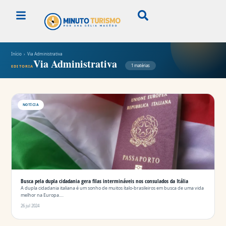
Início
› Via Administrativa
Via Administrativa
1 matérias
EDITORIA
NOTÍCIA
Busca pela dupla cidadania gera filas intermináveis nos consulados da Itália
A dupla cidadania italiana é um sonho de muitos ítalo-brasileiros em busca de uma vida
melhor na Europa.…
26 jul 2024