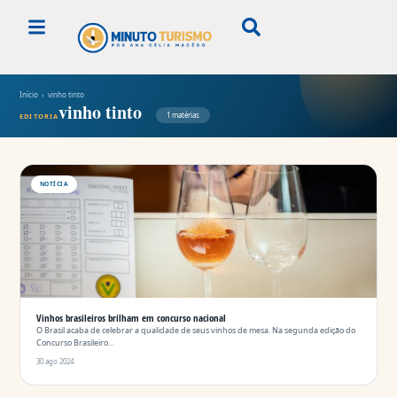
Início
› vinho tinto
vinho tinto
1 matérias
EDITORIA
NOTÍCIA
Vinhos brasileiros brilham em concurso nacional
O Brasil acaba de celebrar a qualidade de seus vinhos de mesa. Na segunda edição do
Concurso Brasileiro…
30 ago 2024