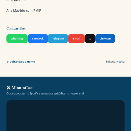
Ana Macêdo com PMJP
Compartilhe:
WhatsApp
Facebook
Telegram
E-mail
X
LinkedIn
← Voltar para a Home
Editoria:
Notícia
🎤 MinutoCast
Ouça o podcast no Spotify e assista aos episódios no nosso canal.