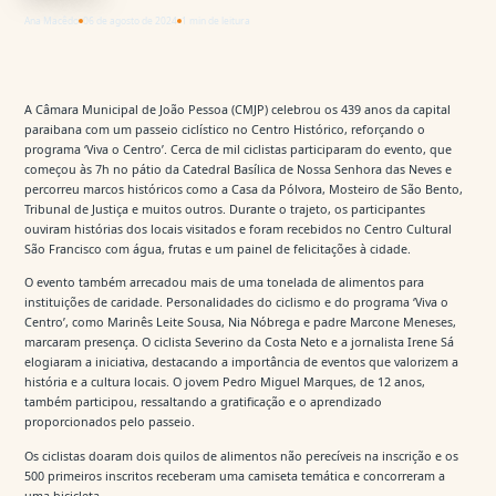
Ana Macêdo
06 de agosto de 2024
1 min de leitura
A Câmara Municipal de João Pessoa (CMJP) celebrou os 439 anos da capital
paraibana com um passeio ciclístico no Centro Histórico, reforçando o
programa ‘Viva o Centro’. Cerca de mil ciclistas participaram do evento, que
começou às 7h no pátio da Catedral Basílica de Nossa Senhora das Neves e
percorreu marcos históricos como a Casa da Pólvora, Mosteiro de São Bento,
Tribunal de Justiça e muitos outros. Durante o trajeto, os participantes
ouviram histórias dos locais visitados e foram recebidos no Centro Cultural
São Francisco com água, frutas e um painel de felicitações à cidade.
O evento também arrecadou mais de uma tonelada de alimentos para
instituições de caridade. Personalidades do ciclismo e do programa ‘Viva o
Centro’, como Marinês Leite Sousa, Nia Nóbrega e padre Marcone Meneses,
marcaram presença. O ciclista Severino da Costa Neto e a jornalista Irene Sá
elogiaram a iniciativa, destacando a importância de eventos que valorizem a
história e a cultura locais. O jovem Pedro Miguel Marques, de 12 anos,
também participou, ressaltando a gratificação e o aprendizado
proporcionados pelo passeio.
Os ciclistas doaram dois quilos de alimentos não perecíveis na inscrição e os
500 primeiros inscritos receberam uma camiseta temática e concorreram a
uma bicicleta.