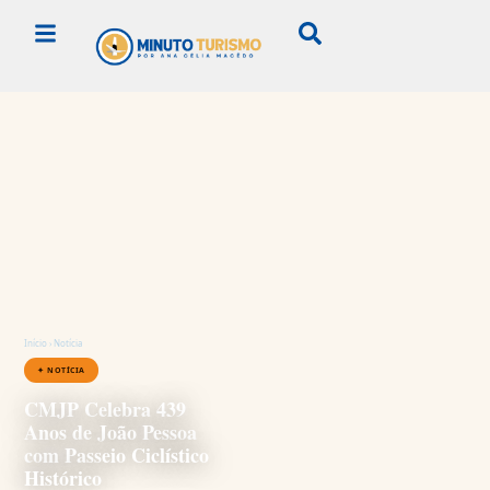
Início
›
Notícia
✦ NOTÍCIA
CMJP Celebra 439
Anos de João Pessoa
com Passeio Ciclístico
Histórico