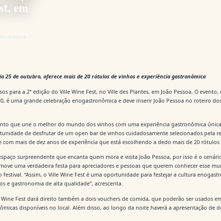
st, em
min de leitura
ia 25 de outubro, oferece mais de 20 rótulos de vinhos e experiência gastronômica
sos para a 2ª edição do Ville Wine Fest, no Ville des Plantes, em João Pessoa. O evento
30, é uma grande celebração enogastronômica e deve inserir João Pessoa no roteiro dos
vento que une o melhor do mundo dos vinhos com uma experiência gastronômica única
ortunidade de desfrutar de um open bar de vinhos cuidadosamente selecionados pela r
 com mais de dez anos de experiência que está escolhendo a dedo mais de 20 rótulos 
 espaço surpreendente que encanta quem mora e visita João Pessoa, por isso é o cenário
omove uma verdadeira festa para apreciadores e pessoas que querem conhecer esse mu
o festival. “Assim, o Ville Wine Fest é uma oportunidade para festejar a cultura enogas
os e gastronomia de alta qualidade”, acrescenta.
le Wine Fest dará direito também a dois vouchers de comida, que poderão ser usados 
micas disponíveis no local. Além disso, ao longo da noite haverá a apresentação de 