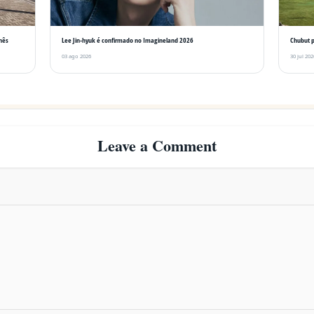
Inês
Lee Jin-hyuk é confirmado no Imagineland 2026
Chubut p
03 ago 2026
30 jul 202
Leave a Comment