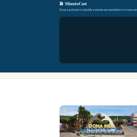
🎤 MinutoCast
Ouça o podcast no Spotify e assista aos episódios no nosso can