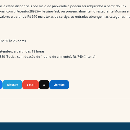
al já estão disponíveis por meio de pré-venda e podem ser adquiridos a partir do link
nal.com.br/evento/28985/ville-wine-fest, ou presencialmente no restaurante Moman e 
valores a partir de R$ 370 mais taxas de serviço, as entradas abrangem as categorias int
18h30 às 23 horas
etembro, a partir das 18 horas
 380 (Social, com doação de 1 quilo de alimento), R$ 740 (Inteira)
Telegram
E-mail
X
LinkedIn