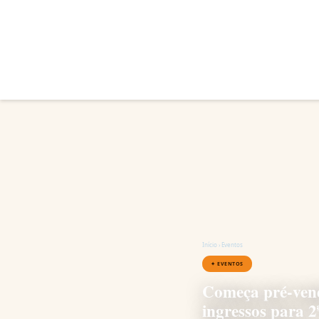
Início
›
Eventos
✦ EVENTOS
Começa pré-ven
ingressos para 2