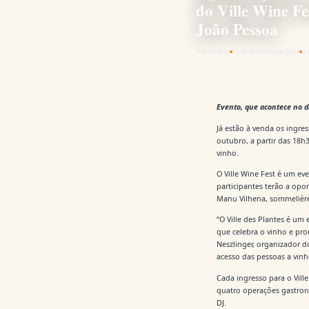
do Ville Wine Fe
João Pessoa
Ana Macêdo
11 de setembro de 2024
2 
Evento, que acontece no d
Já estão à venda os ingres
outubro, a partir das 18h
vinho.
O Ville Wine Fest é um e
participantes terão a op
Manu Vilhena, sommelière
“O Ville des Plantes é um
que celebra o vinho e pr
Neszlinger, organizador d
acesso das pessoas a vinh
Cada ingresso para o Vil
quatro operações gastronô
DJ.