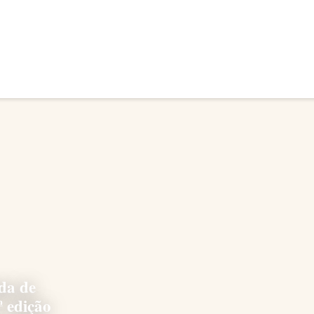
da de
ª edição