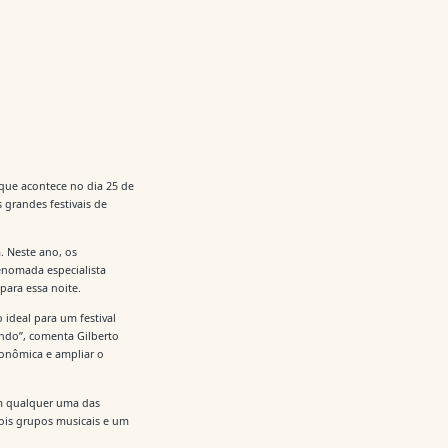
, que acontece no dia 25 de
 grandes festivais de
. Neste ano, os
enomada especialista
para essa noite.
 ideal para um festival
ndo”, comenta Gilberto
tronômica e ampliar o
em qualquer uma das
dois grupos musicais e um