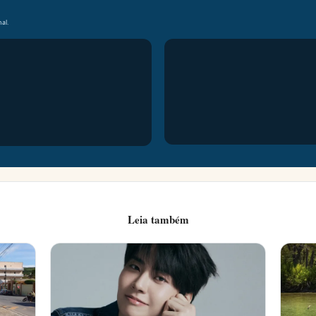
al.
Leia também