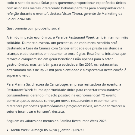
todo o sentido para a Solar, pois queremos proporcionar experiências únicas
com as nossas marcas, oferecendo bebidas perfeitas para acompanhar cada
refeição durante o evento”, destaca Victor Távora, gerente de Marketing da
Solar Coca-Cola.
Gastronomia com propósito social
Além do impacto econômico, a Paraíba Restaurant Week também tem um viés
solidário. Durante o evento, um percentual de cada menu vendido será
destinado à Casa da Criança com Câncer, entidade que presta assistência a
crianças e adolescentes em tratamento oncológico. Essa é uma iniciativa que
reforça o compromisso em gerar benefícios não apenas para o setor
gastronômico, mas também para a sociedade. Em 2024, os restaurantes
arrecadaram mais de R$ 23 mil para a entidade e a expectativa desta edição é
superar o valor.
Para Marina Sá, diretora da Cantaloupe, empresa realizadora do evento, a
Restaurant Week é uma oportunidade única para conectar restaurantes e
consumidores, gerando impacto positivo na economia local. “O evento
permite que as pessoas conheçam novos restaurantes e experimentem
diferentes propostas gastronômicas a preços acessíveis, além de fortalecer o
setor e incentivar o turismo”, destaca.
Seguem os valores dos menus da Paraíba Restaurant Week 2025
Menu Week: Almoço R$ 62,90 | Jantar R$ 69,90