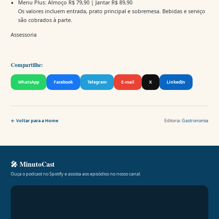
Menu Plus: Almoço R$ 79,90 | Jantar R$ 89,90
Os valores incluem entrada, prato principal e sobremesa. Bebidas e serviço
são cobrados à parte.
Assessoria
Compartilhe:
WhatsApp
Facebook
Telegram
E-mail
X
LinkedIn
← Voltar para a Home
Editoria:
Gastronomia
🎤 MinutoCast
Ouça o podcast no Spotify e assista aos episódios no nosso canal.