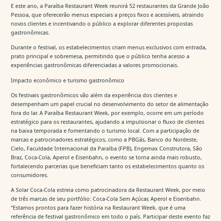
E este ano, a Paraíba Restaurant Week reunirá 52 restaurantes da Grande João
Pessoa, que oferecerão menus especiais a preços fixos e acessíveis, atraindo
novos clientes e incentivando o público a explorar diferentes propostas
gastronômicas.
Durante o festival, os estabelecimentos criam menus exclusivos com entrada,
prato principal e sobremesa, permitindo que o público tenha acesso a
experiências gastronômicas diferenciadas a valores promocionais.
Impacto econômico e turismo gastronômico
Os festivais gastronômicos vão além da experiência dos clientes e
desempenham um papel crucial no desenvolvimento do setor de alimentação
fora do lar. A Paraíba Restaurant Week, por exemplo, ocorre em um período
estratégico para os restaurantes, ajudando a impulsionar o fluxo de clientes
na baixa temporada e fomentando o turismo local. Com a participação de
marcas e patrocinadores estratégicos, como a PBGás, Banco do Nordeste,
Cielo, Faculdade Internacional da Paraíba (FPB), Engemax Construtora, São
Braz, Coca-Cola, Aperol e Eisenbahn, o evento se torna ainda mais robusto,
fortalecendo parcerias que beneficiam tanto os estabelecimentos quanto os
consumidores.
A Solar Coca-Cola estreia como patrocinadora da Restaurant Week, por meio
de três marcas de seu portfólio: Coca-Cola Sem Açúcar, Aperol e Eisenbahn.
“Estamos prontos para fazer história na Restaurant Week, que é uma
referência de festival gastronômico em todo o país. Participar deste evento faz