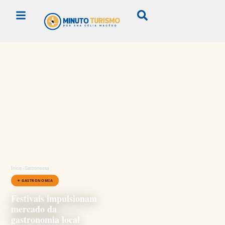
Início
›
Gastronomia
✦ GASTRONOMIA
Festivais impulsionam
mercado da
gastronomia local