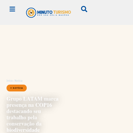
Início
›
Notícia
✦ NOTÍCIA
Grupo LATAM marca
presença na COP16
destacando seu
trabalho pela
conservação da
biodiversidade