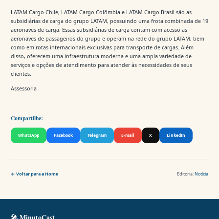
LATAM Cargo Chile, LATAM Cargo Colômbia e LATAM Cargo Brasil são as
subsidiárias de carga do grupo LATAM, possuindo uma frota combinada de 19
aeronaves de carga. Essas subsidiárias de carga contam com acesso as
aeronaves de passageiros do grupo e operam na rede do grupo LATAM, bem
como em rotas internacionais exclusivas para transporte de cargas. Além
disso, oferecem uma infraestrutura moderna e uma ampla variedade de
serviços e opções de atendimento para atender às necessidades de seus
clientes.
Assessoria
Compartilhe:
WhatsApp
Facebook
Telegram
E-mail
X
LinkedIn
← Voltar para a Home
Editoria:
Notícia
🎤 MinutoCast