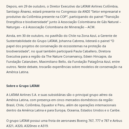
Depois, em 29 de outubro, o Diretor Executivo da LATAM Airlines Colômbia,
Santiago Álvarez, estará presente no Congresso da ANDI “Setor empresarial e
produtivo da Colômbia presente na COP”, participando do painel “Transição
Energética e biodiversidade” junto à Associação Colombiana de Gás Natural –
Naturgas – e à Associação Colombiana de Mineração – ACM.
Ainda, em 30 de outubro, no pavilhão do Chile na Zona Azul, a Gerente de
Sustentabilidade do Grupo LATAM, Johanna Cabrera, liderará o painel “O
papel dos projetos de conservação de ecossistemas na proteção da
biodiversidade”, no qual também participará Paula Caballero, Diretora
Executiva para a região da The Nature Conservancy, Edwin Hincapie, da
Fundação Cataruben, Maximiliano Bello, da Fundação Patagônia Azul, entre
outros. Neste debate, trocarão experiências sobre modelos de conservação na
América Latina.
Sobre o Grupo LATAM
A LATAM Airlines S.A. e suas subsidiárias são o principal grupo aéreo da
América Latina, com presença em cinco mercados domésticos da região:
Brasil, Chile, Colômbia, Equador e Peru, além de operações internacionais
dentro da América Latina e para Europa, Oceania, Estados Unidos e o Caribe.
O grupo LATAM possui uma frota de aeronaves Boeing 767, 777 e 787 e Airbus
A321, A320, A320neo e A319.