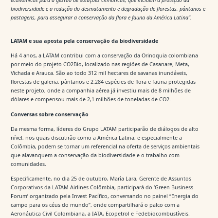
biodiversidade e a redução do desmatamento e degradação de florestas, pântanos e
pastagens, para assegurar a conservação da flora e fauna da América Latina”.
LATAM e sua aposta pela conservação da biodiversidade
Há 4 anos, a LATAM contribui com a conservação da Orinoquia colombiana
por meio do projeto CO2Bio, localizado nas regiões de Casanare, Meta,
Vichada e Arauca. São ao todo 312 mil hectares de savanas inundáveis,
florestas de galeria, pântanos e 2.284 espécies de flora e fauna protegidas
neste projeto, onde a companhia aérea já investiu mais de 8 milhões de
dólares e compensou mais de 2,1 milhões de toneladas de CO2.
Conversas sobre conservação
Da mesma forma, líderes do Grupo LATAM participarão de diálogos de alto
nível, nos quais discutirão como a América Latina, e especialmente a
Colômbia, podem se tornar um referencial na oferta de serviços ambientais
que alavanquem a conservação da biodiversidade e o trabalho com
comunidades.
Especificamente, no dia 25 de outubro, María Lara, Gerente de Assuntos
Corporativos da LATAM Airlines Colômbia, participará do ‘Green Business
Forum’ organizado pela Invest Pacífico, conversando no painel “Energia do
campo para os céus do mundo”, onde compartilhará o palco com a
Aeronáutica Civil Colombiana, a IATA, Ecopetrol e Fedebiocombustíveis.