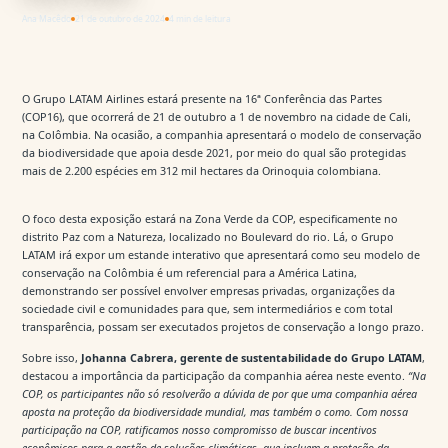
Ana Macêdo
21 de outubro de 2024
4 min de leitura
O Grupo LATAM Airlines estará presente na 16ª Conferência das Partes
(COP16), que ocorrerá de 21 de outubro a 1 de novembro na cidade de Cali,
na Colômbia. Na ocasião, a companhia apresentará o modelo de conservação
da biodiversidade que apoia desde 2021, por meio do qual são protegidas
mais de 2.200 espécies em 312 mil hectares da Orinoquia colombiana.
O foco desta exposição estará na Zona Verde da COP, especificamente no
distrito Paz com a Natureza, localizado no Boulevard do rio. Lá, o Grupo
LATAM irá expor um estande interativo que apresentará como seu modelo de
conservação na Colômbia é um referencial para a América Latina,
demonstrando ser possível envolver empresas privadas, organizações da
sociedade civil e comunidades para que, sem intermediários e com total
transparência, possam ser executados projetos de conservação a longo prazo.
Sobre isso,
Johanna Cabrera, gerente de sustentabilidade do Grupo LATAM
,
destacou a importância da participação da companhia aérea neste evento.
“Na
COP, os participantes não só resolverão a dúvida de por que uma companhia aérea
aposta na proteção da biodiversidade mundial, mas também o como. Com nossa
participação na COP, ratificamos nosso compromisso de buscar incentivos
econômicos para a gestão de soluções climáticas, que incluem a proteção da