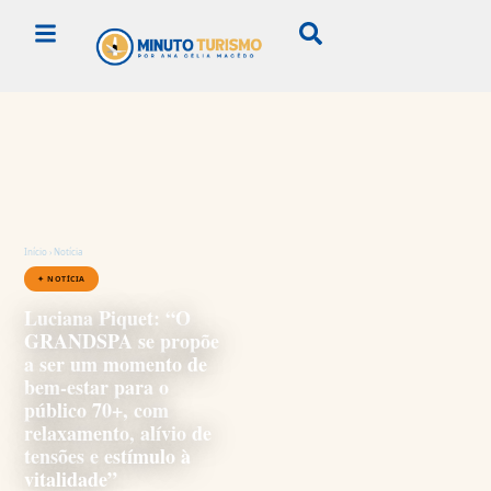
Início
›
Notícia
✦ NOTÍCIA
Luciana Piquet: “O
GRANDSPA se propõe
a ser um momento de
bem-estar para o
público 70+, com
relaxamento, alívio de
tensões e estímulo à
vitalidade”