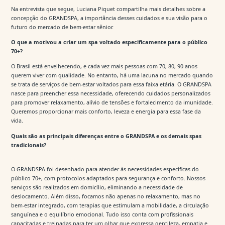
Na entrevista que segue, Luciana Piquet compartilha mais detalhes sobre a
concepção do GRANDSPA, a importância desses cuidados e sua visão para o
futuro do mercado de bem-estar sênior.
O que a motivou a criar um spa voltado especificamente para o público
70+?
O Brasil está envelhecendo, e cada vez mais pessoas com 70, 80, 90 anos
querem viver com qualidade. No entanto, há uma lacuna no mercado quando
se trata de serviços de bem-estar voltados para essa faixa etária. O GRANDSPA
nasce para preencher essa necessidade, oferecendo cuidados personalizados
para promover relaxamento, alívio de tensões e fortalecimento da imunidade.
Queremos proporcionar mais conforto, leveza e energia para essa fase da
vida.
Quais são as principais diferenças entre o GRANDSPA e os demais spas
tradicionais?
O GRANDSPA foi desenhado para atender às necessidades específicas do
público 70+, com protocolos adaptados para segurança e conforto. Nossos
serviços são realizados em domicílio, eliminando a necessidade de
deslocamento. Além disso, focamos não apenas no relaxamento, mas no
bem-estar integrado, com terapias que estimulam a mobilidade, a circulação
sanguínea e o equilíbrio emocional. Tudo isso conta com profissionais
capacitadas e treinadas para ter um olhar que expressa gentileza, empatia e