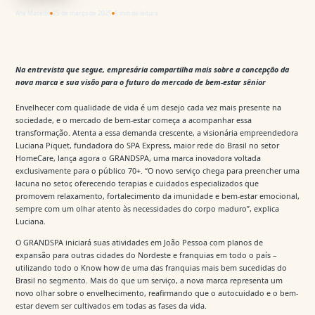
Ana Macêdo
25 de março de 2025
5 min de leitura
Na entrevista que segue, empresária compartilha mais sobre a concepção da
nova marca e sua visão para o futuro do mercado de bem-estar sênior
Envelhecer com qualidade de vida é um desejo cada vez mais presente na
sociedade, e o mercado de bem-estar começa a acompanhar essa
transformação. Atenta a essa demanda crescente, a visionária empreendedora
Luciana Piquet, fundadora do SPA Express, maior rede do Brasil no setor
HomeCare, lança agora o GRANDSPA, uma marca inovadora voltada
exclusivamente para o público 70+. “O novo serviço chega para preencher uma
lacuna no setor, oferecendo terapias e cuidados especializados que
promovem relaxamento, fortalecimento da imunidade e bem-estar emocional,
sempre com um olhar atento às necessidades do corpo maduro”, explica
Luciana.
O GRANDSPA iniciará suas atividades em João Pessoa com planos de
expansão para outras cidades do Nordeste e franquias em todo o país –
utilizando todo o Know how de uma das franquias mais bem sucedidas do
Brasil no segmento. Mais do que um serviço, a nova marca representa um
novo olhar sobre o envelhecimento, reafirmando que o autocuidado e o bem-
estar devem ser cultivados em todas as fases da vida.