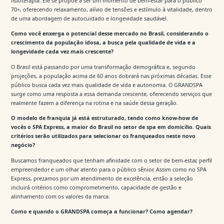
fisioterapia. Ele se propõe a ser um momento de bem-estar para o público
70+, oferecendo relaxamento, alívio de tensões e estímulo à vitalidade, dentro
de uma abordagem de autocuidado e longevidade saudável.
Como você enxerga o potencial desse mercado no Brasil, considerando o
crescimento da população idosa, a busca pela qualidade de vida e a
longevidade cada vez mais crescente?
O Brasil está passando por uma transformação demográfica e, segundo
projeções, a população acima de 60 anos dobrará nas próximas décadas. Esse
público busca cada vez mais qualidade de vida e autonomia. O GRANDSPA
surge como uma resposta a essa demanda crescente, oferecendo serviços que
realmente fazem a diferença na rotina e na saúde dessa geração.
O modelo de franquia já está estruturado, tendo como know-how de
vocês o SPA Express, a maior do Brasil no setor de spa em domicílio. Quais
critérios serão utilizados para selecionar os franqueados neste novo
negócio?
Buscamos franqueados que tenham afinidade com o setor de bem-estar, perfil
empreendedor e um olhar atento para o público sênior. Assim como no SPA
Express, prezamos por um atendimento de excelência, então a seleção
incluirá critérios como comprometimento, capacidade de gestão e
alinhamento com os valores da marca.
Como e quando o GRANDSPA começa a funcionar? Como agendar?