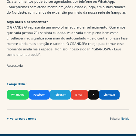
Os atendimentos poderão ser agendados por telefone ou WhatsApp.
Começaremos com atendimento em João Pessoa e, logo, em outras cidades
do Nordeste, com planos de expansão por meio da nossa rede de franquias.
Algo mais a acrescentar?
O GRANDSPA representa um novo olhar sobre o envelhecimento. Queremos
que cada pessoa 70+ se sinta cuidada, valorizada e em pleno bem-estar.
Envelhecer não significa abrir mão do autocuidado – pelo contrário, essa fase
merece ainda mais atenção e carinho. O GRANDSPA chega para tornar esse
momento ainda mais especial. Por isso, nosso slogan: “GRANDSPA – Leve
como o tempo pede”.
Assessoria
Compartilhe:
WhatsApp
Facebook
Telegram
E-mail
X
LinkedIn
← Voltar para a Home
Editoria:
Notícia