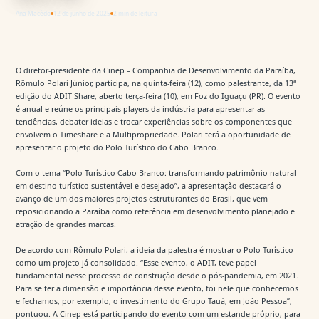
Ana Macêdo
12 de junho de 2025
2 min de leitura
O diretor-presidente da Cinep – Companhia de Desenvolvimento da Paraíba,
Rômulo Polari Júnior, participa, na quinta-feira (12), como palestrante, da 13ª
edição do ADIT Share, aberto terça-feira (10), em Foz do Iguaçu (PR). O evento
é anual e reúne os principais players da indústria para apresentar as
tendências, debater ideias e trocar experiências sobre os componentes que
envolvem o Timeshare e a Multipropriedade. Polari terá a oportunidade de
apresentar o projeto do Polo Turístico do Cabo Branco.
Com o tema “Polo Turístico Cabo Branco: transformando patrimônio natural
em destino turístico sustentável e desejado”, a apresentação destacará o
avanço de um dos maiores projetos estruturantes do Brasil, que vem
reposicionando a Paraíba como referência em desenvolvimento planejado e
atração de grandes marcas.
De acordo com Rômulo Polari, a ideia da palestra é mostrar o Polo Turístico
como um projeto já consolidado. “Esse evento, o ADIT, teve papel
fundamental nesse processo de construção desde o pós-pandemia, em 2021.
Para se ter a dimensão e importância desse evento, foi nele que conhecemos
e fechamos, por exemplo, o investimento do Grupo Tauá, em João Pessoa”,
pontuou. A Cinep está participando do evento com um estande próprio, para