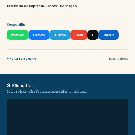
Assessoria de imprensa – Fotos: Divulgação
Compartilhe:
WhatsApp
Facebook
Telegram
E-mail
X
LinkedIn
← Voltar para a Home
Editoria:
Notícia
🎤 MinutoCast
Ouça o podcast no Spotify e assista aos episódios no nosso canal.