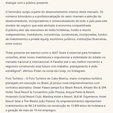
dialogar com o público presente.
O Seminário surgiu a partir do desenvolvimento intenso deste mercado. Os
números bilionários e a profissionalização do setor chamam a atenção de
desenvolvedores, incorporadores e comercializadores de todo o país para este
modelo de negócio que está alinhado à economia compartilhada.
O público-alvo são executivos de redes hoteleiras, hotéis e resorts
independentes, investidores, consultorias, construtoras, incorporadas, fundos
de investimentos e private equity, escritórios jurídicos, instituições financeiras,
entre outros.
“Estar presente em eventos como o ADIT Share é essencial para fortalecer
conexões, atrair novos investidores e impulsionar a visibilidade do estado no
mercado nacional e internacional. A Paraíba vive o seu melhor momento e
seguimos construindo esse futuro com trabalho, planejamento e visão
estratégica!”, afirmou Polari na conta da Cinep, no Instagram.
Polo Turístico – O Polo Turístico do Cabo Branco, maior complexo turístico
planejado em execução no Brasil, já possui nove empreendimentos com
contratos assinados: Ocean Palace Jampa Eco Beach Resort, Amado Bio & SPA
Hotel, Tauá Resort & Convention João Pessoa, Acquaí Parks & Resort,
Holanda’s Gold Resort Club, Mardisa Hotel e Resort, W.A.M. Experience, Hotel
Resort Setai e The Westin João Pessoa. Os empreendimentos representam
investimentos de R$ 2,4 bilhões na construção de 13.909 leitos de hotelaria e
a geração de mais de 19 mil empregos.