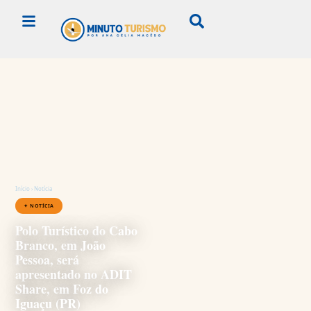
Início
›
Notícia
✦ NOTÍCIA
Polo Turístico do Cabo
Branco, em João
Pessoa, será
apresentado no ADIT
Share, em Foz do
Iguaçu (PR)