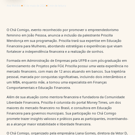
Ana Macêdo
06 de maio de 2024
2 min de leitura
O Chá Comigo, evento reconhecido por promover o empreendedorismo
feminino em João Pessoa, anuncia a inclusão da palestrante Priscilla
Mendonça em sua programação. Priscilla trará sua expertise em Educação
Financeira para Mulheres, abordando estratégias e experiências que visam
fortalecer a independência financeira e a realização de sonhos.
Formada em Administração de Empresas pela UFPB e com pós-graduação em
Gerenciamento de Projetos pela FGV, Priscilla possui uma vasta experiência no
mercado financeiro, com mais de 12 anos atuando em bancos. Sua trajetória
pessoal, marcada por conquistas significativas, incluindo dois intercâmbios e
um MBA, enquanto mãe, a tornou uma especialista em Finanças
Comportamentais e Educação Financeira.
Além de sua atuação como mentora financeira e fundadora da Comunidade
Liberdade Financeira, Priscilla é colunista do portal Money Times, um dos
maiores do mercado financeiro no Brasil, e consultora em Educação
Financeira para governos municipais. Sua participação no Chá Comigo
promete trazer insights valiosos e práticos para as participantes, incentivando-
as a alcançar maior estabilidade e liberdade financeira.
O Chá Comigo, organizado pela empresária Liana Gomes, diretora da Vetor D,