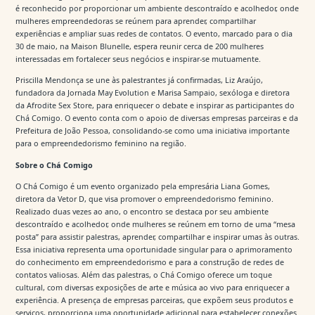
é reconhecido por proporcionar um ambiente descontraído e acolhedor, onde
mulheres empreendedoras se reúnem para aprender, compartilhar
experiências e ampliar suas redes de contatos. O evento, marcado para o dia
30 de maio, na Maison Blunelle, espera reunir cerca de 200 mulheres
interessadas em fortalecer seus negócios e inspirar-se mutuamente.
Priscilla Mendonça se une às palestrantes já confirmadas, Liz Araújo,
fundadora da Jornada May Evolution e Marisa Sampaio, sexóloga e diretora
da Afrodite Sex Store, para enriquecer o debate e inspirar as participantes do
Chá Comigo. O evento conta com o apoio de diversas empresas parceiras e da
Prefeitura de João Pessoa, consolidando-se como uma iniciativa importante
para o empreendedorismo feminino na região.
Sobre o Chá Comigo
O Chá Comigo é um evento organizado pela empresária Liana Gomes,
diretora da Vetor D, que visa promover o empreendedorismo feminino.
Realizado duas vezes ao ano, o encontro se destaca por seu ambiente
descontraído e acolhedor, onde mulheres se reúnem em torno de uma “mesa
posta” para assistir palestras, aprender, compartilhar e inspirar umas às outras.
Essa iniciativa representa uma oportunidade singular para o aprimoramento
do conhecimento em empreendedorismo e para a construção de redes de
contatos valiosas. Além das palestras, o Chá Comigo oferece um toque
cultural, com diversas exposições de arte e música ao vivo para enriquecer a
experiência. A presença de empresas parceiras, que expõem seus produtos e
serviços, proporciona uma oportunidade adicional para estabelecer conexões