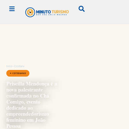
Início
›
Cotidiano
✦ COTIDIANO
Priscilla Mendonça é a
nova palestrante
confirmada no Chá
Comigo, evento
dedicado ao
empreendedorismo
feminino em João
Pessoa