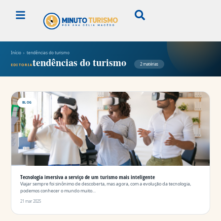
Início
› tendências do turismo
tendências do turismo
2 matérias
EDITORIA
BLOG
Tecnologia imersiva a serviço de um turismo mais inteligente
Viajar sempre foi sinônimo de descoberta, mas agora, com a evolução da tecnologia,
podemos conhecer o mundo muito…
21 mar 2025