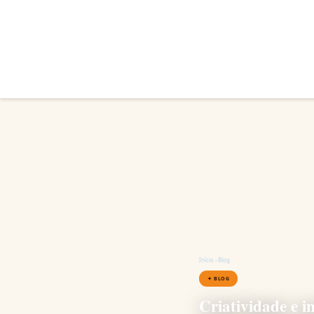
Início
›
Blog
✦ BLOG
Criatividade e i