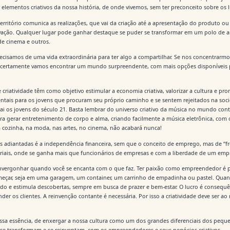
ar elementos criativos da nossa história, de onde vivemos, sem ter preconceito sobre os 
itório comunica as realizações, que vai da criação até a apresentação do produto ou 
ação. Qualquer lugar pode ganhar destaque se puder se transformar em um polo de a
e cinema e outros.
cisamos de uma vida extraordinária para ter algo a compartilhar. Se nos concentrarmo
certamente vamos encontrar um mundo surpreendente, com mais opções disponíveis 
e criatividade têm como objetivo estimular a economia criativa, valorizar a cultura e 
ais para os jovens que procuram seu próprio caminho e se sentem rejeitados na soc
atrai os jovens do século 21. Basta lembrar do universo criativo da música no mundo co
ra gerar entretenimento de corpo e alma, criando facilmente a música eletrônica, co
a cozinha, na moda, nas artes, no cinema, não acabará nunca!
s adiantadas é a independência financeira, sem que o conceito de emprego, mas de “fr
riais, onde se ganha mais que funcionários de empresas e com a liberdade de um e
nvergonhar quando você se encanta com o que faz. Ter paixão como empreendedor é p
meçar, seja em uma garagem, um container, um carrinho de empadinha ou pastel. Quan
ertido e estimula descobertas, sempre em busca de prazer e bem-estar. O lucro é consequ
der os clientes. A reinvenção contante é necessária. Por isso a criatividade deve ser
sa essência, de enxergar a nossa cultura como um dos grandes diferenciais dos peque