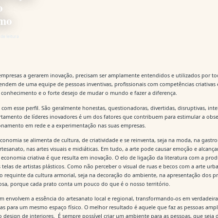
o
smo
 de leitura
 empresas a gerarem inovação, precisam ser amplamente entendidos e utilizados por to
ndem de uma equipe de pessoas inventivas, profissionais com competências criativas
 conhecimento e o forte desejo de mudar o mundo e fazer a diferença.
 com esse perfil. São geralmente honestas, questionadoras, divertidas, disruptivas, inte
tamento de líderes inovadores é um dos fatores que contribuem para estimular a obse
onamento em rede e a experimentação nas suas empresas.
conomia se alimenta de cultura, de criatividade e se reinventa, seja na moda, na gast
artesanato, nas artes visuais e midiáticas. Em tudo, a arte pode causar emoção e alcanç
economia criativa é que resulta em inovação. O elo de ligação da literatura com a pr
telas de artistas plásticos. Como não perceber o visual de ruas e becos com a arte urb
o requinte da cultura armorial, seja na decoração do ambiente, na apresentação dos pr
osa, porque cada prato conta um pouco do que é o nosso território.
 envolvem a essência do artesanato local e regional, transformando-os em verdadeiras
s para um mesmo espaço físico. O melhor resultado é aquele que faz as pessoas ampli
design de interiores. É sempre possível criar um ambiente para as pessoas, que seja d