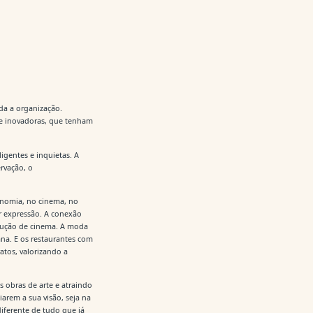
da a organização.
 e inovadoras, que tenham
ligentes e inquietas. A
rvação, o
ronomia, no cinema, no
ar expressão. A conexão
odução de cinema. A moda
ana. E os restaurantes com
atos, valorizando a
 obras de arte e atraindo
arem a sua visão, seja na
iferente de tudo que já