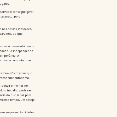
lugares.
serviço e consegue gerar
rtesanato, polo
s nas nossas sensações,
para nós, do que
promover o desenvolvimento
iedade. A independência
ntemporâneo. A
m o uso de computadores.
eelancers” em áreas que
mpreendedor autônomo.
roduzir o melhor, no
do o trabalho pode ser
ência do que se faz para
 ao mesmo tempo, um desejo
nos negócios. As cidades