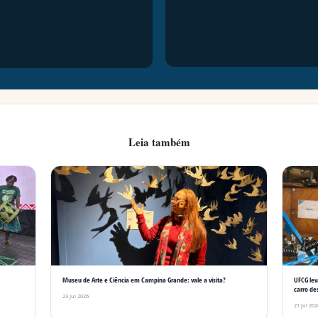
Leia também
Museu de Arte e Ciência em Campina Grande: vale a visita?
UFCG lev
carro de
23 jul 2026
21 jul 202